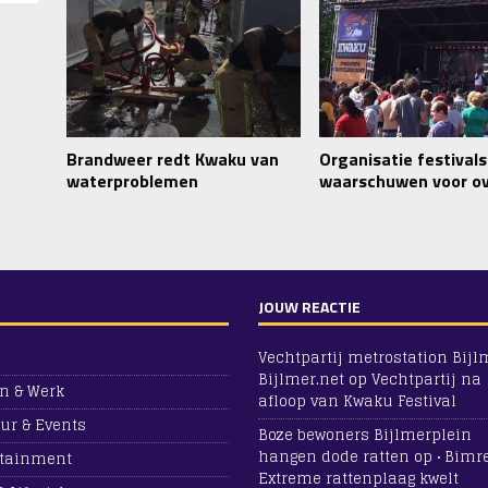
Brandweer redt Kwaku van
Organisatie festivals
waterproblemen
waarschuwen voor ov
JOUW REACTIE
Vechtpartij metrostation Bijlm
Bijlmer.net
op
Vechtpartij na
n & Werk
afloop van Kwaku Festival
ur & Events
Boze bewoners Bijlmerplein
hangen dode ratten op • Bimr
rtainment
Extreme rattenplaag kwelt