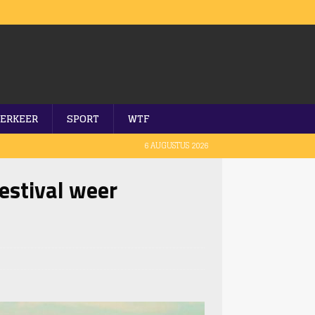
ERKEER
SPORT
WTF
6 AUGUSTUS 2026
stival weer