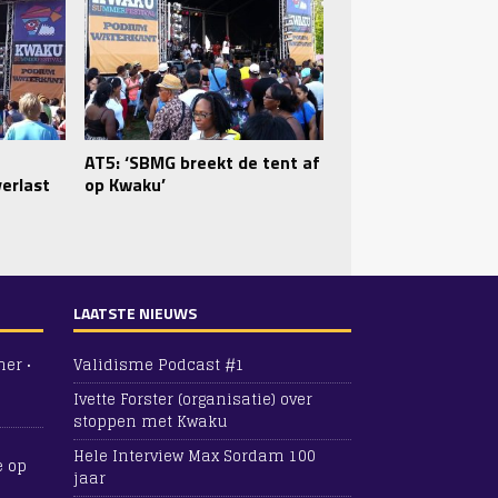
AT5: ‘SBMG breekt de tent af
erlast
op Kwaku’
LAATSTE NIEUWS
er •
Validisme Podcast #1
Ivette Forster (organisatie) over
stoppen met Kwaku
Hele Interview Max Sordam 100
e
op
jaar