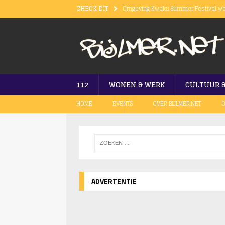
CHECK DIT
Omgeving Kwaku Summer Festival we
Brand bij Tesla op Burgemeester St
Vuurwapen gevonden bij bezoeker Kw
Kwaku Festival 2023 van start gegaa
Treinverkeer in Amsterdam nog niet 
112
WONEN & WERK
CULTUUR 
HOME
EVENTS
OVER BIJLMER.NET
O
ADVERTENTIE