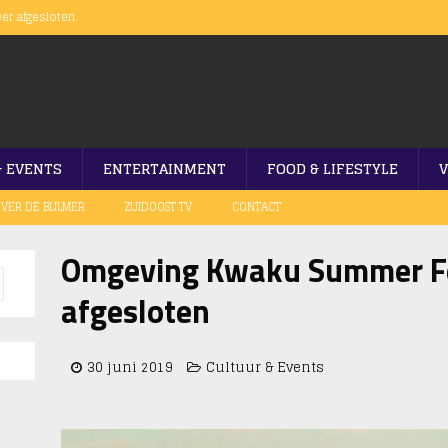
er afgesloten
ramanweg
aku Festival
n in Nelson Mandelapark
op gang
& EVENTS
ENTERTAINMENT
FOOD & LIFESTYLE
V
VER DE BIJLMER
ZUIDOOST TV
CONTACT
Omgeving Kwaku Summer Fe
afgesloten
30 juni 2019
Cultuur & Events