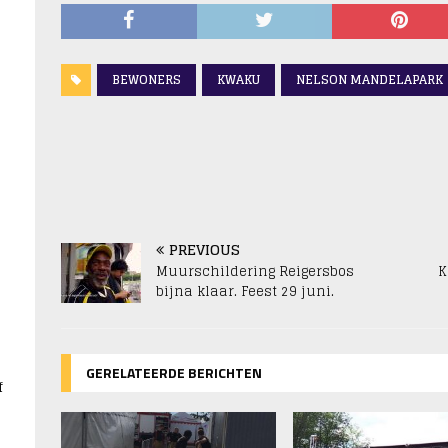
BEWONERS
KWAKU
NELSON MANDELAPARK
s
PREVIOUS
Muurschildering Reigersbos
K
bijna klaar. Feest 29 juni.
GERELATEERDE BERICHTEN
f