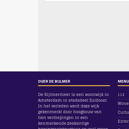
OVER DE BIJLMER
MENU
De Bijlmermeer is een woonwijk in
112
Amsterdam in stadsdeel Zuidoost.
Wone
In het verleden werd deze wijk
gekenmerkt door hoogbouw van
Cultu
tien verdiepingen in een
Ente
kenmerkende zeskantige