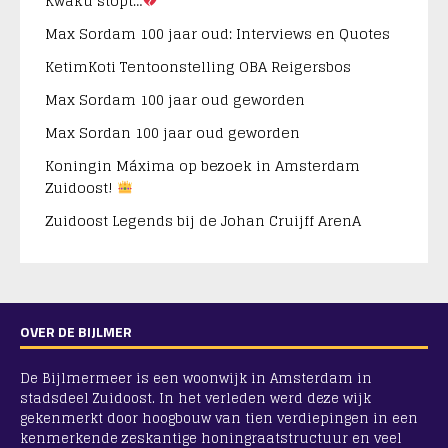
Kwaku stopt…
Max Sordam 100 jaar oud: Interviews en Quotes
KetimKoti Tentoonstelling OBA Reigersbos
Max Sordam 100 jaar oud geworden
Max Sordan 100 jaar oud geworden
Koningin Máxima op bezoek in Amsterdam
Zuidoost!
Zuidoost Legends bij de Johan Cruijff ArenA
OVER DE BIJLMER
De Bijlmermeer is een woonwijk in Amsterdam in
stadsdeel Zuidoost. In het verleden werd deze wijk
gekenmerkt door hoogbouw van tien verdiepingen in een
kenmerkende zeskantige honingraatstructuur en veel