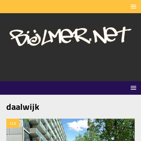
daalwijk
112