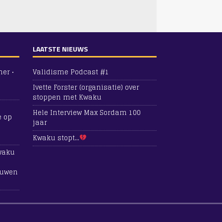
LAATSTE NIEUWS
er •
Validisme Podcast #1
Ivette Forster (organisatie) over
stoppen met Kwaku
Hele Interview Max Sordam 100
e
op
jaar
Kwaku stopt…
Kwaku
huwen