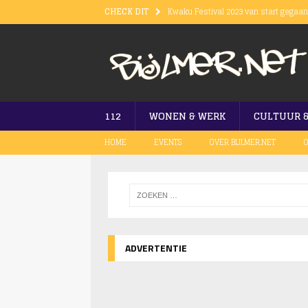
CHECK DIT
Kwaku Festival 2023 van start gegaa
Treinverkeer in Amsterdam nog niet 
Omgeving Kwaku Summer Festival we
Brand bij Tesla op Burgemeester St
Vuurwapen gevonden bij bezoeker Kw
112
WONEN & WERK
CULTUUR 
HOME
EVENTS
OVER BIJLMER.NET
O
ADVERTENTIE