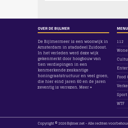
OVER DE BIJLMER
MENU
De Bijlmermeer is een woonwijk in
112
Amsterdam in stadsdeel Zuidoost.
Wone
In het verleden werd deze wijk
gekenmerkt door hoogbouw van
Cultu
tien verdiepingen in een
Ente
kenmerkende zeskantige
honingraatstructuur en veel groen,
Food 
die hier eind jaren 60 en de jaren
Verke
zeventig is verrezen.
Meer »
Sport
WTF
Copyright © 2026 Bijlmer.net - Alle rechten voorbehou