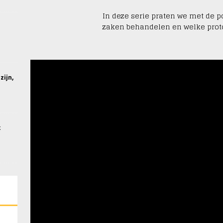
In deze serie praten we met de pol
zaken behandelen en welke proto
zijn,
k