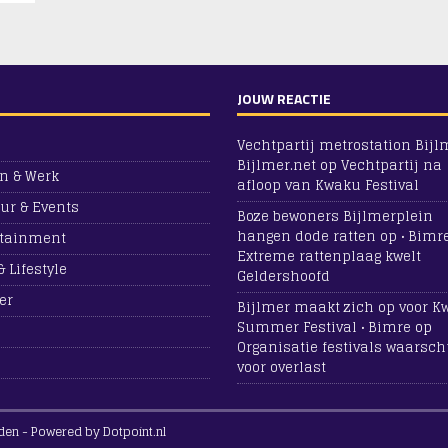
JOUW REACTIE
Vechtpartij metrostation Bijlm
Bijlmer.net
op
Vechtpartij na
n & Werk
afloop van Kwaku Festival
ur & Events
Boze bewoners Bijlmerplein
hangen dode ratten op • Bimr
rtainment
Extreme rattenplaag kwelt
& Lifestyle
Geldershoofd
er
Bijlmer maakt zich op voor 
Summer Festival • Bimre
op
Organisatie festivals waarsc
voor overlast
den - Powered by Dotpoint.nl