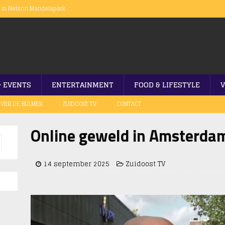
n in Nelson Mandelapark
op gang
er afgesloten
ramanweg
aku Festival
& EVENTS
ENTERTAINMENT
FOOD & LIFESTYLE
V
VER DE BIJLMER
ZUIDOOST TV
CONTACT
Online geweld in Amsterda
14 september 2025
Zuidoost TV