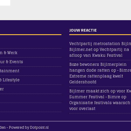
JOUW REACTIE
Vechtpartij metrostation Bijlm
Bijlmer.net
op
Vechtpartij na
n & Werk
afloop van Kwaku Festival
ur & Events
Boze bewoners Bijlmerplein
hangen dode ratten op • Bimr
rtainment
Extreme rattenplaag kwelt
& Lifestyle
Geldershoofd
er
Bijlmer maakt zich op voor 
Summer Festival • Bimre
op
Organisatie festivals waarsc
voor overlast
den - Powered by Dotpoint.nl