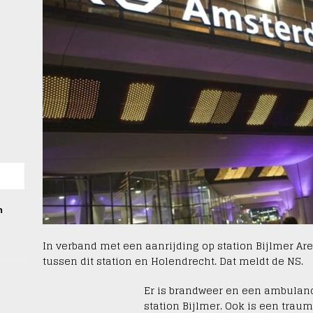
m
In verband met een aanrijding op station Bijlmer A
tussen dit station en Holendrecht. Dat meldt de NS.
Er is brandweer en een ambulan
station Bijlmer. Ook is een trau