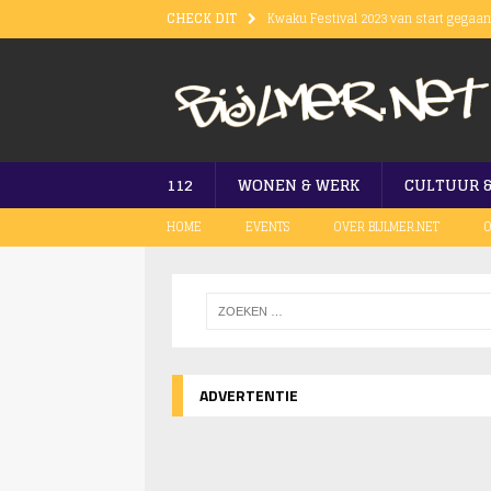
CHECK DIT
Kwaku Festival 2023 van start gegaa
Treinverkeer in Amsterdam nog niet 
Omgeving Kwaku Summer Festival we
Brand bij Tesla op Burgemeester St
Vuurwapen gevonden bij bezoeker Kw
112
WONEN & WERK
CULTUUR 
HOME
EVENTS
OVER BIJLMER.NET
O
ADVERTENTIE