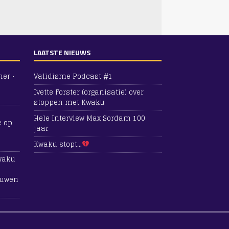
LAATSTE NIEUWS
er •
Validisme Podcast #1
Ivette Forster (organisatie) over
stoppen met Kwaku
Hele Interview Max Sordam 100
e
op
jaar
Kwaku stopt…
Kwaku
huwen