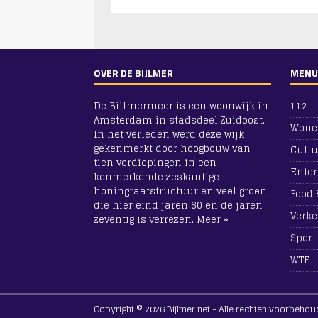
OVER DE BIJLMER
MENU
De Bijlmermeer is een woonwijk in
112
Amsterdam in stadsdeel Zuidoost.
Wone
In het verleden werd deze wijk
gekenmerkt door hoogbouw van
Cultu
tien verdiepingen in een
Ente
kenmerkende zeskantige
honingraatstructuur en veel groen,
Food 
die hier eind jaren 60 en de jaren
Verke
zeventig is verrezen.
Meer »
Sport
WTF
Copyright © 2026 Bijlmer.net - Alle rechten voorbehou