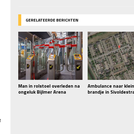
GERELATEERDE BERICHTEN
s
Man in rolstoel overleden na
Ambulance naar klei
ongeluk Bijlmer Arena
brandje in Sivoldestr
f