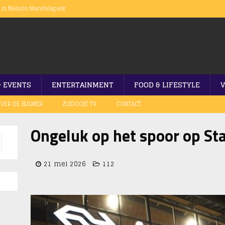
n in Nelson Mandelapark
op gang
er afgesloten
ramanweg
aku Festival
& EVENTS
ENTERTAINMENT
FOOD & LIFESTYLE
V
VER DE BIJLMER
ZUIDOOST TV
CONTACT
Ongeluk op het spoor op Sta
21 mei 2026
112